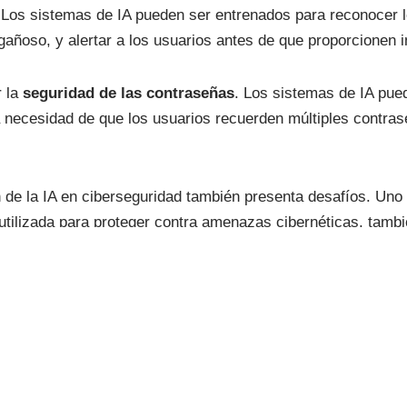
s. Los sistemas de IA pueden ser entrenados para reconocer 
añoso, y alertar a los usuarios antes de que proporcionen i
r la
seguridad de las contraseñas
. Los sistemas de IA pue
a necesidad de que los usuarios recuerden múltiples contras
de la IA en ciberseguridad también presenta desafíos. Uno d
r utilizada para proteger contra amenazas cibernéticas, tam
IA para automatizar ataques de phishing o para crear malwar
e datos para el entrenamiento, lo que plantea preocupacion
izan IA para ciberseguridad implementen medidas de protecc
guros.
l para mejorar la ciberseguridad y proteger contra amenazas 