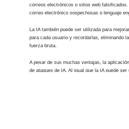
correos electrónicos o sitios web falsificado
correo electrónico sospechosas o lenguaje eng
La IA también puede ser utilizada para mejora
para cada usuario y recordarlas, eliminando l
fuerza bruta.
A pesar de sus muchas ventajas, la aplicación 
de ataques de IA. Al igual que la IA puede se
ataques
. Esto incluye cosas como el uso de 
Además, la IA depende de grandes cantidades d
datos. Es esencial que las empresas que util
los datos personales de los usuarios estén se
En conclusión
, la IA tiene un gran potencia