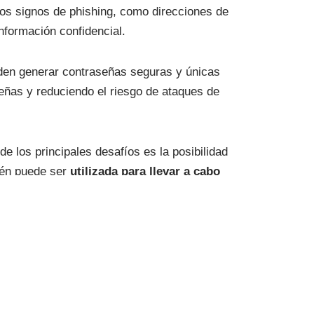
los signos de phishing, como direcciones de
nformación confidencial.
den generar contraseñas seguras y únicas
eñas y reduciendo el riesgo de ataques de
e los principales desafíos es la posibilidad
bién puede ser
utilizada para llevar a cabo
e más sofisticado.
es sobre la privacidad y la protección de
ión de datos adecuadas para garantizar que
cibernéticas cada vez más sofisticadas. Sin